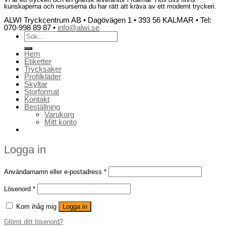
kunskaperna och resurserna du har rätt att kräva av ett modernt tryckeri.
ALWI Tryckcentrum AB • Dagövägen 1 • 393 56 KALMAR • Tel:
070-998 89 87 •
info@alwi.se
Sök
efter:
Hem
Etiketter
Trycksaker
Profilkläder
Skyltar
Storformat
Kontakt
Beställning
Varukorg
Mitt konto
Logga in
Användarnamn eller e-postadress
*
Lösenord
*
Kom ihåg mig
Logga in
Glömt ditt lösenord?