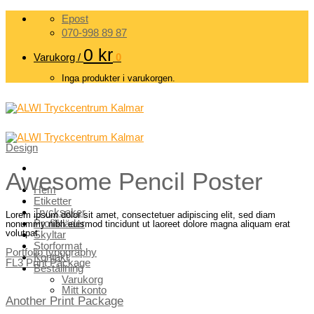
Skip
Epost
to
070-998 89 87
content
0
kr
Varukorg /
0
Inga produkter i varukorgen.
Design
Awesome Pencil Poster
Hem
Etiketter
Trycksaker
Lorem ipsum dolor sit amet, consectetuer adipiscing elit, sed diam
Profilkläder
nonummy nibh euismod tincidunt ut laoreet dolore magna aliquam erat
volutpat
Skyltar
Storformat
Portfolio typography
Kontakt
FL3 Print Package
Beställning
Varukorg
Mitt konto
Another Print Package