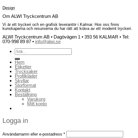
Design
Om ALWI Tryckcentrum AB
Vi är ett tryckeri och en grafisk leverantör i Kalmar. Hos oss finns
kunskaperna och resurserna du har rätt att kräva av ett modernt tryckeri.
ALWI Tryckcentrum AB • Dagövägen 1 • 393 56 KALMAR • Tel:
070-998 89 87 •
info@alwi.se
Sök
efter:
Hem
Etiketter
Trycksaker
Profilkläder
Skyltar
Storformat
Kontakt
Beställning
Varukorg
Mitt konto
Logga in
Användarnamn eller e-postadress
*