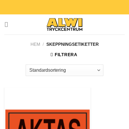
Skip
to
content
HEM
/
SKEPPNINGSETIKETTER
FILTRERA