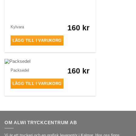
160
kr
Kylvara
LÄGG TILL I VARUKORG
160
kr
Packsedel
LÄGG TILL I VARUKORG
OM ALWI TRYCKCENTRUM AB
Vi är ett tryckeri och en grafisk leverantör i Kalmar. Hos oss finns