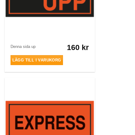
160
kr
Denna sida up
LÄGG TILL I VARUKORG