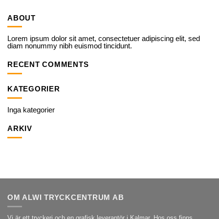
ABOUT
Lorem ipsum dolor sit amet, consectetuer adipiscing elit, sed
diam nonummy nibh euismod tincidunt.
RECENT COMMENTS
KATEGORIER
Inga kategorier
ARKIV
OM ALWI TRYCKCENTRUM AB
Vi är ett tryckeri och en grafisk leverantör i Kalmar. Hos oss finns