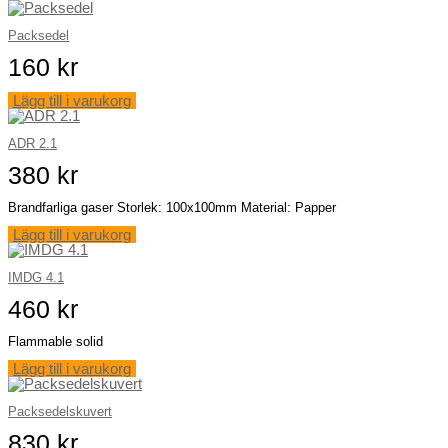
Packsedel
160
kr
Lägg till i varukorg
ADR 2.1
380
kr
Brandfarliga gaser Storlek: 100x100mm Material: Papper
Lägg till i varukorg
IMDG 4.1
460
kr
Flammable solid
Lägg till i varukorg
Packsedelskuvert
830
kr