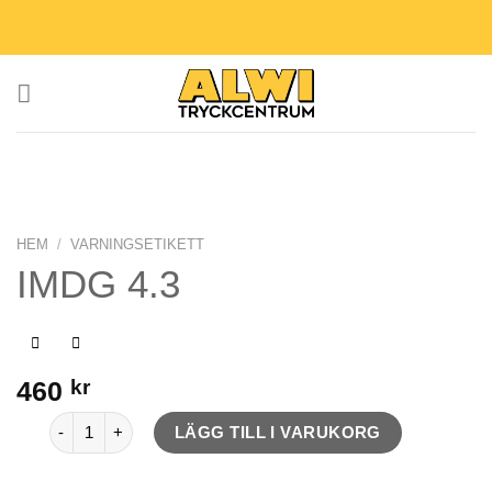
Skip
to
content
HEM
/
VARNINGSETIKETT
IMDG 4.3
460
kr
IMDG 4.3 mängd
LÄGG TILL I VARUKORG