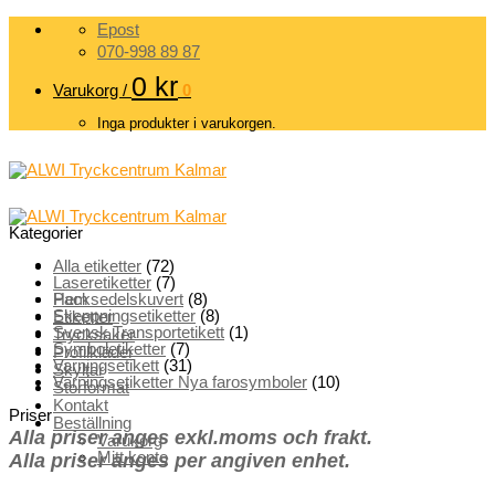
Skip
Epost
to
070-998 89 87
content
0
kr
Varukorg /
0
Inga produkter i varukorgen.
Kategorier
Alla etiketter
(72)
Laseretiketter
(7)
Hem
Packsedelskuvert
(8)
Skeppningsetiketter
(8)
Etiketter
Svensk Transportetikett
(1)
Trycksaker
Symboletiketter
(7)
Profilkläder
Varningsetikett
(31)
Skyltar
Varningsetiketter Nya farosymboler
(10)
Storformat
Kontakt
Priser
Beställning
Alla priser anges exkl.moms och frakt.
Varukorg
Mitt konto
Alla priser anges per angiven enhet.