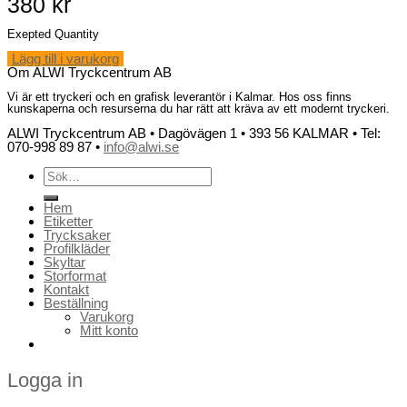
380
kr
Exepted Quantity
Lägg till i varukorg
Om ALWI Tryckcentrum AB
Vi är ett tryckeri och en grafisk leverantör i Kalmar. Hos oss finns
kunskaperna och resurserna du har rätt att kräva av ett modernt tryckeri.
ALWI Tryckcentrum AB • Dagövägen 1 • 393 56 KALMAR • Tel:
070-998 89 87 •
info@alwi.se
Sök
efter:
Hem
Etiketter
Trycksaker
Profilkläder
Skyltar
Storformat
Kontakt
Beställning
Varukorg
Mitt konto
Logga in