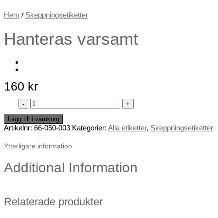
Hem
/
Skeppningsetiketter
Hanteras varsamt
160
kr
Hanteras
varsamt
mängd
Lägg till i varukorg
Artikelnr:
66-050-003
Kategorier:
Alla etiketter
,
Skeppningsetiketter
Ytterligare information
Additional Information
Relaterade produkter