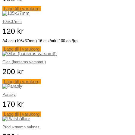
Lägg till i varukorg
105x37mm
120
kr
A4 ark (105x37mm) 16 etik/ark, 100 ark/f̦rp
Lägg till i varukorg
Glas (hanteras varsamt!)
200
kr
Lägg till i varukorg
Paraply
170
kr
Lägg till i varukorg
Produktnamn saknas