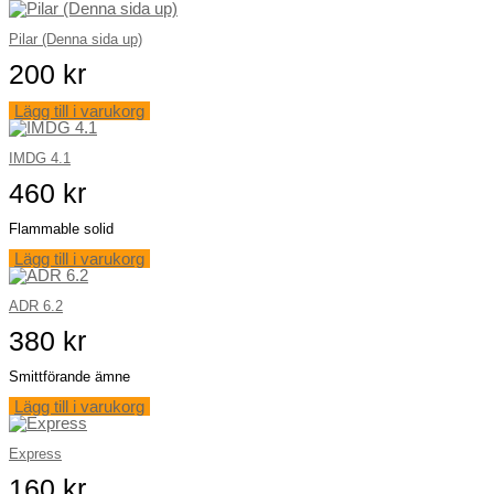
Pilar (Denna sida up)
200
kr
Lägg till i varukorg
IMDG 4.1
460
kr
Flammable solid
Lägg till i varukorg
ADR 6.2
380
kr
Smittförande ämne
Lägg till i varukorg
Express
160
kr